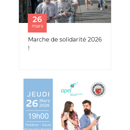
26
mars
Suivant
Préc
Marche de solidarité 2026
!