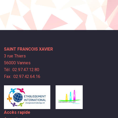
SAINT FRANCOIS XAVIER
3 rue Thiers
56000 Vannes
Tél : 02.97.47.12.80
Fax : 02.97.42.64.16
Accès rapide