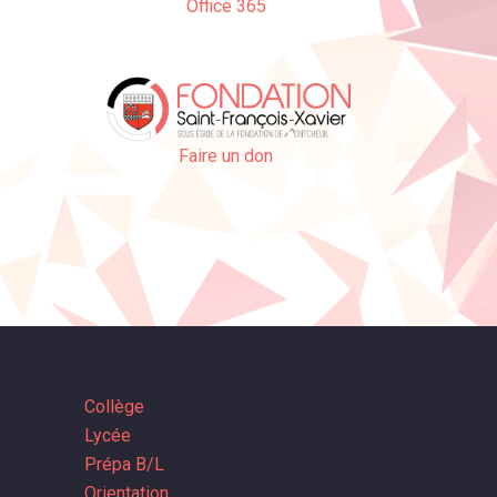
Office 365
Faire un don
Collège
Lycée
Prépa B/L
Orientation