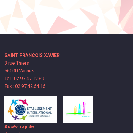
SAINT FRANCOIS XAVIER
3 rue Thiers
56000 Vannes
Tél : 02.97.47.12.80
Fax : 02.97.42.64.16
Accès rapide