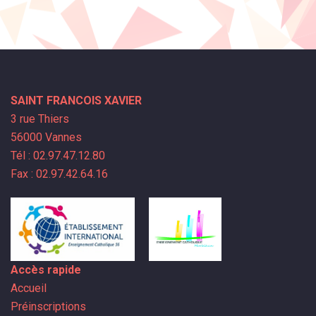
SAINT FRANCOIS XAVIER
3 rue Thiers
56000 Vannes
Tél : 02.97.47.12.80
Fax : 02.97.42.64.16
Accès rapide
Accueil
Préinscriptions