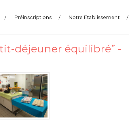
/
Préinscriptions
/
Notre Etablissement
/
it-déjeuner équilibré” -