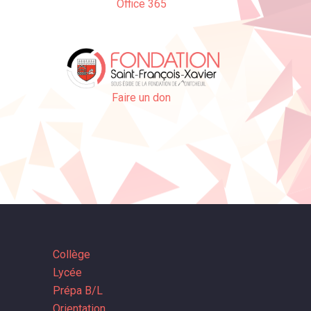
Office 365
Faire un don
Collège
Lycée
Prépa B/L
Orientation