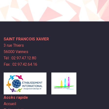
SAINT FRANCOIS XAVIER
3 rue Thiers
56000 Vannes
Tél : 02.97.47.12.80
Fax : 02.97.42.64.16
Accès rapide
Accueil