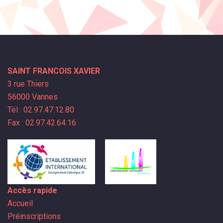
SAINT FRANCOIS XAVIER
3 rue Thiers
56000 Vannes
Tél : 02.97.47.12.80
Fax : 02.97.42.64.16
Accès rapide
Accueil
Préinscriptions