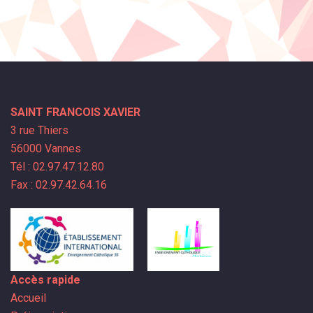
SAINT FRANCOIS XAVIER
3 rue Thiers
56000 Vannes
Tél : 02.97.47.12.80
Fax : 02.97.42.64.16
Accès rapide
Accueil