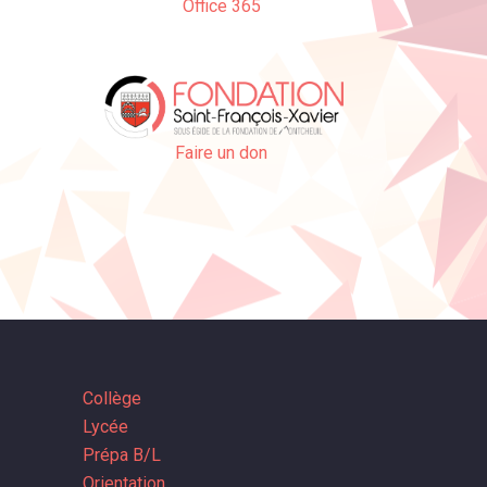
Office 365
Faire un don
Collège
Lycée
Prépa B/L
Orientation