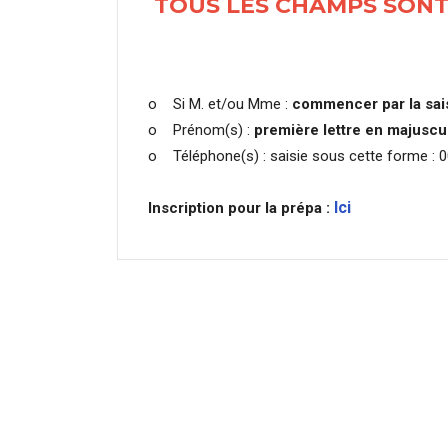
TOUS LES CHAMPS SONT
o Si M. et/ou Mme :
commencer par la sai
o Prénom(s) :
première lettre en majuscu
o Téléphone(s) : saisie sous cette forme : 
Ici
Inscription pour la prépa :