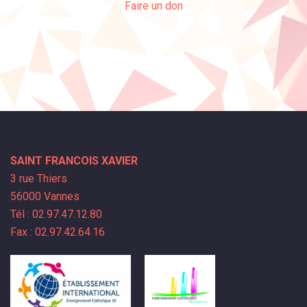
Faire un don
SAINT FRANCOIS XAVIER
3 rue Thiers
56000 Vannes
Tél : 02.97.47.12.80
Fax : 02.97.42.64.16