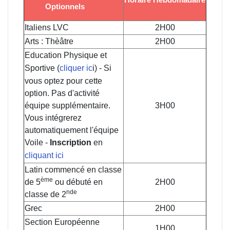
Optionnels
Italiens LVC
2H00
Arts : Thèâtre
2H00
Education Physique et
Sportive (
cliquer ic
i) - Si
vous optez pour cette
option. Pas d'activité
équipe supplémentaire.
3H00
Vous intégrerez
automatiquement l'équipe
Voile -
Inscription
en
cliquant ici
Latin commencé en classe
ème
de 5
ou débuté en
2H00
nde
classe de 2
Grec
2H00
Section Européenne
1H00