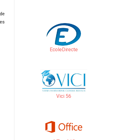
 de
res
EcoleDirecte
Vici 56