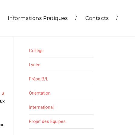
Informations Pratiques
/
Contacts
/
Collège
Lycée
Prépa B/L
Orientation
n à
aux
International
Projet des Equipes
 au