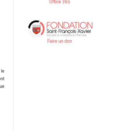
Office 365
Faire un don
 le
ont
que