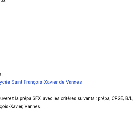
épa.
a :
lycée Saint François-Xavier de Vannes
verez la prépa SFX, avec les critères suivants : prépa, CPGE, B/L,
nçois-Xavier, Vannes.