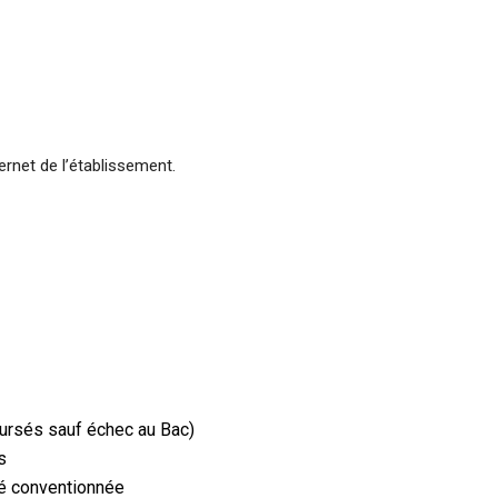
ternet de l’établissement.
7
oursés sauf échec au Bac)
s
ité conventionnée