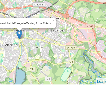
×
ment Saint-François-Xavier, 3 rue Thiers
Leafl