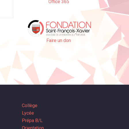
Office 365
Faire un don
Collège
Lycée
Prépa B/L
Orientation