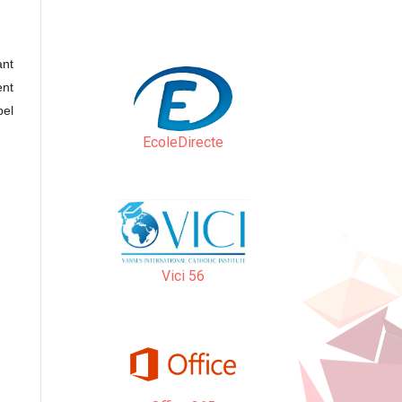
ant
ent
pel
EcoleDirecte
Vici 56