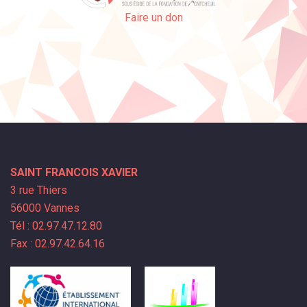
Faire un don
SAINT FRANCOIS XAVIER
3 rue Thiers
56000 Vannes
Tél : 02.97.47.12.80
Fax : 02.97.42.64.16