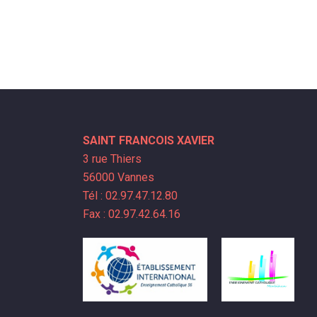
SAINT FRANCOIS XAVIER
3 rue Thiers
56000 Vannes
Tél : 02.97.47.12.80
Fax : 02.97.42.64.16