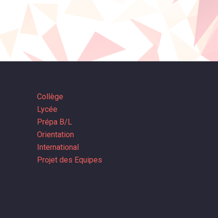
Collège
Lycée
Prépa B/L
Orientation
International
Projet des Equipes